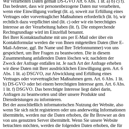
Wir verarbeiten Daten gemäß DS-GVO Art. 6 Abs. 1 lit. a) b) c) f).
Das bedeutet, dass wir personenbezogene Daten nur verarbeiten,
wenn eine Einwilligung vorliegt (lit. a), soweit zur Erfüllung eines
Vertrages oder vorvertraglicher Maßnahmen erforderlich (lit. b), wir
rechtlich dazu verpflichtet sind (lit. c) oder wir ein berechtigtes
Interesse an der Verarbeitung haben (lit. f). Die entsprechende
Rechtsgrundlage wird im Einzelfall benannt.
Bei Ihrer Kontaktaufnahme mit uns per E-Mail oder über ein
Kontaktformular werden die von Ihnen mitgeteilten Daten (Ihre E-
Mail-Adresse, ggf. Ihr Name und Ihre Telefonnummer) von uns
gespeichert, um Ihre Fragen zu beantworten. Die in diesem
Zusammenhang anfallenden Daten löschen wir, nachdem der
Zweck der Anfrage entfallen ist. Je nach Art der Anfrage erheben
wir diese Daten mit Ihrer ausdrücklichen Einwilligung gem. Art. 6
Abs. 1 lit. a) DSGVO, zur Abwicklung und Erfüllung eines
Vertrages oder vorvertraglicher Maßnahmen gem. Art. 6 Abs. 1 lit.
b) DS-GVO oder bei einem berechtigten Interesse gem. Art. 6 Abs.
1 lit. f) DSGVO. Das berechtigte Interesse liegt dabei darin,
Anfragen zu beantworten und über unsere Produkte und
Dienstleistungen zu informieren.
Bei der ausschließlich informatorischen Nutzung der Website, also
wenn Sie sich nicht registrieren oder uns anderweitig Informationen
übermitteln, werden nur die Daten erhoben, die Ihr Browser an den
von uns genutzten Server übermittelt. Wenn Sie unsere Website
betrachten möchten, werden die folgenden Daten erhoben, die für